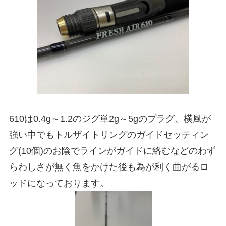
610は0.4g～1.2のジグ単2g～5gのプラグ、横風が
強い中でもトルザイトリングのガイドセッティン
グ(10個)のお陰でラインがガイドに絡むなどのわず
らわしさが無く魚をかけた後も為が利く曲がるロ
ッドになっております。