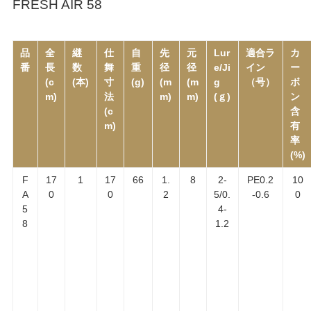
FRESH AIR 58
品
全
継
仕
自
先
元
Lur
適合ラ
カ
番
長
数
舞
重
径
径
e/Ji
イン
ー
(c
(本)
寸
(g)
(m
(m
g
（号）
ボ
m)
法
m)
m)
(ｇ)
ン
(c
含
m)
有
率
(%)
F
17
1
17
66
1.
8
2-
PE0.2
10
A
0
0
2
5/0.
-0.6
0
5
4-
8
1.2