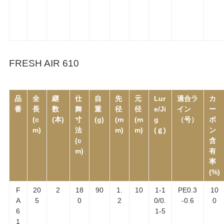
FRESH AIR 610
品
全
継
仕
自
先
元
Lur
適合ラ
カ
番
長
数
舞
重
径
径
e/Ji
イン
ー
(c
(本)
寸
(g)
(m
(m
g
（号）
ボ
m)
法
m)
m)
(ｇ)
ン
(c
含
m)
有
率
(%)
F
20
2
18
90
1.
10
1-1
PE0.3
10
A
5
0
2
0/0.
-0.6
0
6
1-5
1