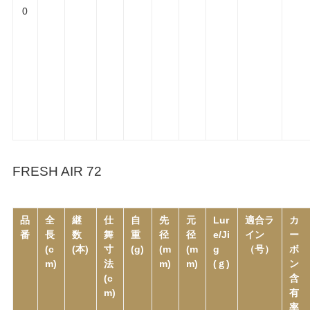
0
FRESH AIR 72
品
全
継
仕
自
先
元
Lur
適合ラ
カ
番
長
数
舞
重
径
径
e/Ji
イン
ー
(c
(本)
寸
(g)
(m
(m
g
（号）
ボ
m)
法
m)
m)
(ｇ)
ン
(c
含
m)
有
率